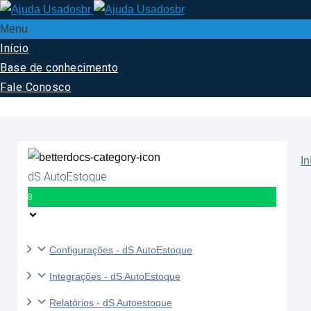
Menu
Início
Base de conhecimento
Fale Conosco
In
dS AutoEstoque
8
Configurações - dS AutoEstoque
Integrações - dS AutoEstoque
Relatórios - dS Autoestoque