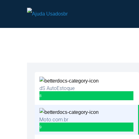
dS AutoEstoque
8
Moto.com.br
9